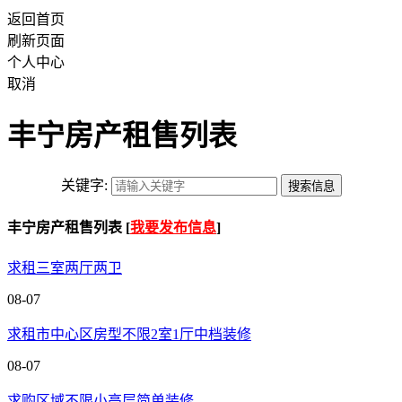
返回首页
刷新页面
个人中心
取消
丰宁房产租售列表
关键字:
丰宁房产租售列表 [
我要发布信息
]
求租三室两厅两卫
08-07
求租市中心区房型不限2室1厅中档装修
08-07
求购区域不限小高层简单装修