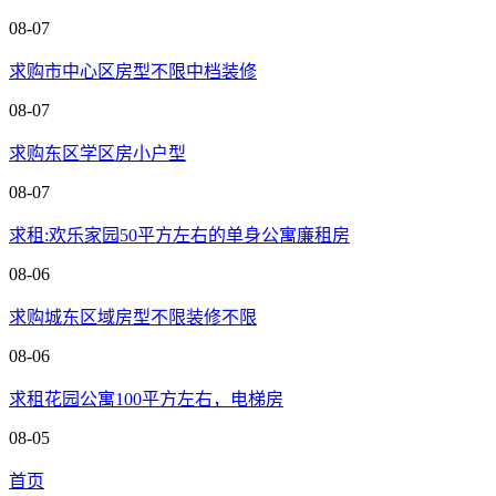
08-07
求购市中心区房型不限中档装修
08-07
求购东区学区房小户型
08-07
求租:欢乐家园50平方左右的单身公寓廉租房
08-06
求购城东区域房型不限装修不限
08-06
求租花园公寓100平方左右，电梯房
08-05
首页