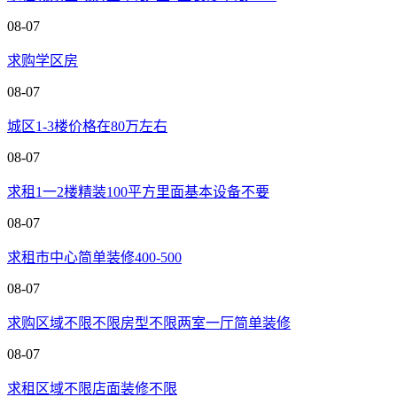
08-07
求购学区房
08-07
城区1-3楼价格在80万左右
08-07
求租1一2楼精装100平方里面基本设备不要
08-07
求租市中心简单装修400-500
08-07
求购区域不限不限房型不限两室一厅简单装修
08-07
求租区域不限店面装修不限